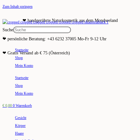
Zum Inhalt springen
❤ handgerührte Naturkosmetik aus dem Mondseeland
Suche
×
❤ persönliche Beratung: +43 6232 37005 Mo-Fr 9-12 Uhr
Startseite
❤ Gratis Versand ab € 75 (Österreich)
Shop
Mein Konto
Startseite
Shop
Mein Konto
€
0,00
0
Warenkorb
Gesicht
Körper
Haare