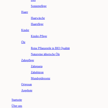
Deo
Sonnenpflege
Haare
Haarwäsche
Haarpflege
Kinder
Kinder-Pflege
Öle
Reine Pflanzenöle in BIO Qualität
Naturreine ätherische Öle
Zahnpflege
Zahnpasta
Zahnbürste
Mundspülessenz
Origosan
Angebote
Startseite
Über uns