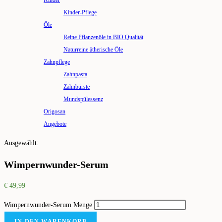
Kinder
Kinder-Pflege
Öle
Reine Pflanzenöle in BIO Qualität
Naturreine ätherische Öle
Zahnpflege
Zahnpasta
Zahnbürste
Mundspülessenz
Origosan
Angebote
Ausgewählt:
Wimpernwunder-Serum
€
49,99
Wimpernwunder-Serum Menge
IN DEN WARENKORB