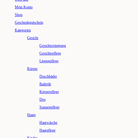
Mein Konto
Shop
Geschenkgutschein
Kategorien
Gesicht
Gesichtsreinigung
Gesichtspflege
Lippenpflege
Körper
Duschbäder
Badeöle
Körperpflege
Deo
Sonnenpflege
Haare
Haarwäsche
Haarpflege