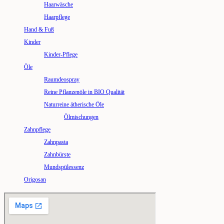
Haarwäsche
Haarpflege
Hand & Fuß
Kinder
Kinder-Pflege
Öle
Raumdeospray
Reine Pflanzenöle in BIO Qualität
Naturreine ätherische Öle
Ölmischungen
Zahnpflege
Zahnpasta
Zahnbürste
Mundspülessenz
Origosan