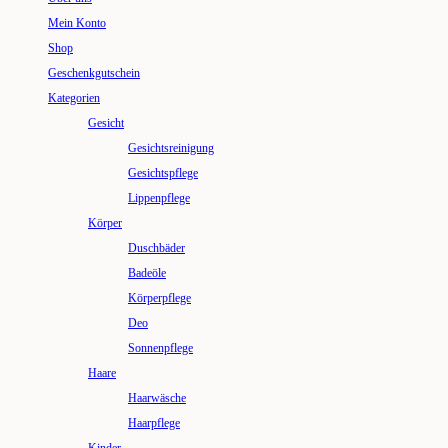
Mein Konto
Shop
Geschenkgutschein
Kategorien
Gesicht
Gesichtsreinigung
Gesichtspflege
Lippenpflege
Körper
Duschbäder
Badeöle
Körperpflege
Deo
Sonnenpflege
Haare
Haarwäsche
Haarpflege