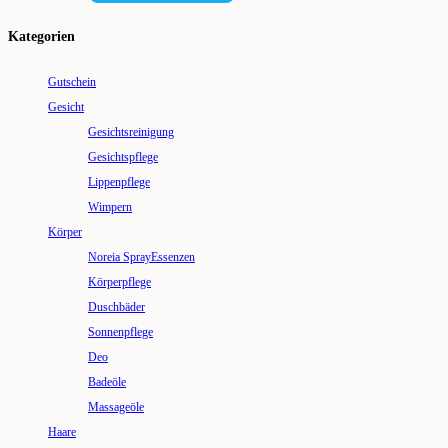
Kategorien
Gutschein
Gesicht
Gesichtsreinigung
Gesichtspflege
Lippenpflege
Wimpern
Körper
Noreia SprayEssenzen
Körperpflege
Duschbäder
Sonnenpflege
Deo
Badeöle
Massageöle
Haare