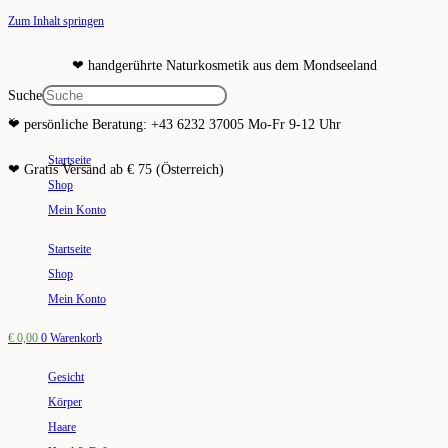
Zum Inhalt springen
❤ handgerührte Naturkosmetik aus dem Mondseeland
Suche
×
❤ persönliche Beratung: +43 6232 37005 Mo-Fr 9-12 Uhr
Startseite
❤ Gratis Versand ab € 75 (Österreich)
Shop
Mein Konto
Startseite
Shop
Mein Konto
€
0,00
0
Warenkorb
Gesicht
Körper
Haare