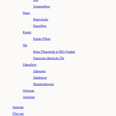
Deo
Sonnenpflege
Haare
Haarwäsche
Haarpflege
Kinder
Kinder-Pflege
Öle
Reine Pflanzenöle in BIO Qualität
Naturreine ätherische Öle
Zahnpflege
Zahnpasta
Zahnbürste
Mundspülessenz
Origosan
Angebote
Startseite
Über uns