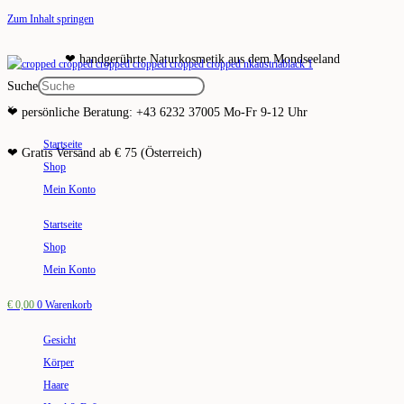
Zum Inhalt springen
❤ handgerührte Naturkosmetik aus dem Mondseeland
Suche
×
❤ persönliche Beratung: +43 6232 37005 Mo-Fr 9-12 Uhr
Startseite
❤ Gratis Versand ab € 75 (Österreich)
Shop
Mein Konto
Startseite
Shop
Mein Konto
€
0,00
0
Warenkorb
Gesicht
Körper
Haare