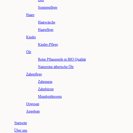
Deo
Sonnenpflege
Haare
Haarwäsche
Haarpflege
Kinder
Kinder-Pflege
Öle
Reine Pflanzenöle in BIO Qualität
Naturreine ätherische Öle
Zahnpflege
Zahnpasta
Zahnbürste
Mundspülessenz
Origosan
Angebote
Startseite
Über uns