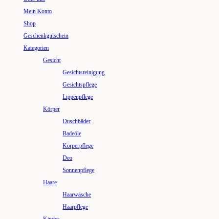
Mein Konto
Shop
Geschenkgutschein
Kategorien
Gesicht
Gesichtsreinigung
Gesichtspflege
Lippenpflege
Körper
Duschbäder
Badeöle
Körperpflege
Deo
Sonnenpflege
Haare
Haarwäsche
Haarpflege