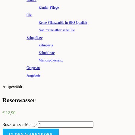
Kinder
Kinder-Pflege
Öle
Reine Pflanzenöle in BIO Qualität
Naturreine ätherische Öle
Zahnpflege
Zahnpasta
Zahnbürste
Mundspülessenz
Origosan
Angebote
Ausgewählt:
Rosenwasser
€
12,90
Rosenwasser Menge
IN DEN WARENKORB