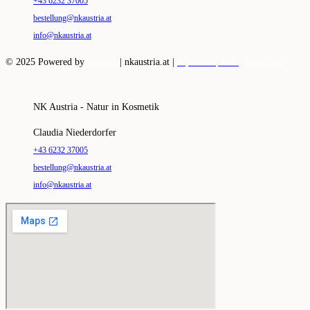
+43 6232 37005
bestellung@nkaustria.at
info@nkaustria.at
© 2025 Powered by
|
nkaustria.at |
Vazaweb
Impressum |
AGB |
Datenschutz
NK Austria - Natur in Kosmetik
Claudia Niederdorfer
+43 6232 37005
bestellung@nkaustria.at
info@nkaustria.at