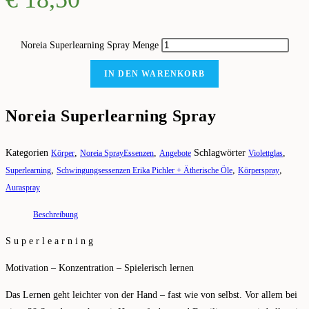
Noreia Superlearning Spray Menge
IN DEN WARENKORB
Noreia Superlearning Spray
Kategorien
,
,
Schlagwörter
,
Körper
Noreia SprayEssenzen
Angebote
Violettglas
,
,
,
Superlearning
Schwingungsessenzen Erika Pichler + Ätherische Öle
Körperspray
Auraspray
Beschreibung
S u p e r l e a r n i n g
Motivation – Konzentration – Spielerisch lernen
Das Lernen geht leichter von der Hand – fast wie von selbst. Vor allem bei