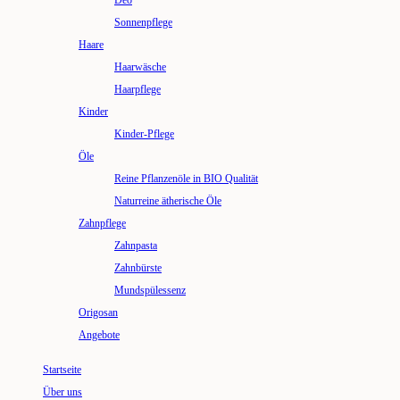
Deo
Sonnenpflege
Haare
Haarwäsche
Haarpflege
Kinder
Kinder-Pflege
Öle
Reine Pflanzenöle in BIO Qualität
Naturreine ätherische Öle
Zahnpflege
Zahnpasta
Zahnbürste
Mundspülessenz
Origosan
Angebote
Startseite
Über uns