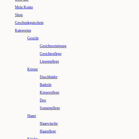
Mein Konto
Shop
Geschenkgutschein
Kategorien
Gesicht
Gesichtsreinigung
Gesichtspflege
Lippenpflege
Körper
Duschbäder
Badeöle
Körperpflege
Deo
Sonnenpflege
Haare
Haarwäsche
Haarpflege