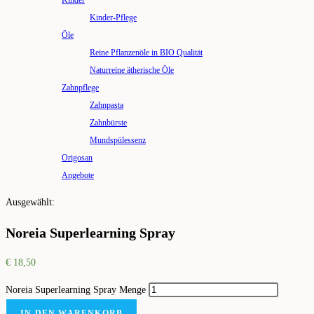
Kinder
Kinder-Pflege
Öle
Reine Pflanzenöle in BIO Qualität
Naturreine ätherische Öle
Zahnpflege
Zahnpasta
Zahnbürste
Mundspülessenz
Origosan
Angebote
Ausgewählt:
Noreia Superlearning Spray
€
18,50
Noreia Superlearning Spray Menge
IN DEN WARENKORB