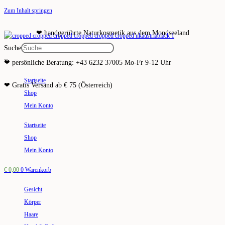
Zum Inhalt springen
❤ handgerührte Naturkosmetik aus dem Mondseeland
Suche
×
❤ persönliche Beratung: +43 6232 37005 Mo-Fr 9-12 Uhr
Startseite
❤ Gratis Versand ab € 75 (Österreich)
Shop
Mein Konto
Startseite
Shop
Mein Konto
€
0,00
0
Warenkorb
Gesicht
Körper
Haare