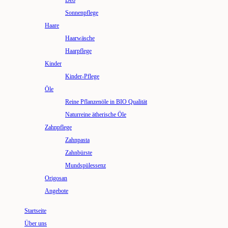
Deo
Sonnenpflege
Haare
Haarwäsche
Haarpflege
Kinder
Kinder-Pflege
Öle
Reine Pflanzenöle in BIO Qualität
Naturreine ätherische Öle
Zahnpflege
Zahnpasta
Zahnbürste
Mundspülessenz
Origosan
Angebote
Startseite
Über uns