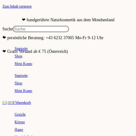
Zum Inhalt springen
❤ handgerührte Naturkosmetik aus dem Mondseeland
Suche
×
❤ persönliche Beratung: +43 6232 37005 Mo-Fr 9-12 Uhr
Startseite
❤ Gratis Versand ab € 75 (Österreich)
Shop
Mein Konto
Startseite
Shop
Mein Konto
€
0,00
0
Warenkorb
Gesicht
Körper
Haare