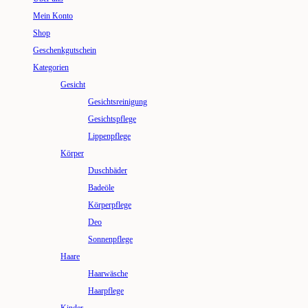
Mein Konto
Shop
Geschenkgutschein
Kategorien
Gesicht
Gesichtsreinigung
Gesichtspflege
Lippenpflege
Körper
Duschbäder
Badeöle
Körperpflege
Deo
Sonnenpflege
Haare
Haarwäsche
Haarpflege