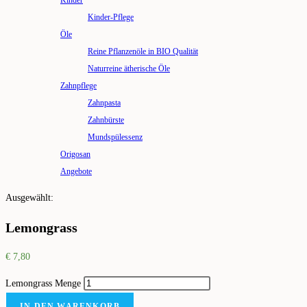
Kinder
Kinder-Pflege
Öle
Reine Pflanzenöle in BIO Qualität
Naturreine ätherische Öle
Zahnpflege
Zahnpasta
Zahnbürste
Mundspülessenz
Origosan
Angebote
Ausgewählt:
Lemongrass
€
7,80
Lemongrass Menge
IN DEN WARENKORB