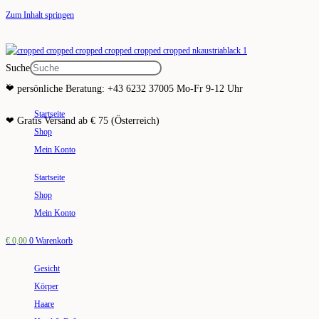
Zum Inhalt springen
Suche
×
❤ persönliche Beratung: +43 6232 37005 Mo-Fr 9-12 Uhr
Startseite
❤ Gratis Versand ab € 75 (Österreich)
Shop
Mein Konto
Startseite
Shop
Mein Konto
€
0,00
0
Warenkorb
Gesicht
Körper
Haare