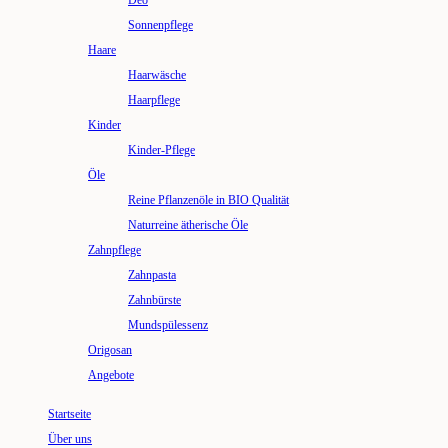
Deo
Sonnenpflege
Haare
Haarwäsche
Haarpflege
Kinder
Kinder-Pflege
Öle
Reine Pflanzenöle in BIO Qualität
Naturreine ätherische Öle
Zahnpflege
Zahnpasta
Zahnbürste
Mundspülessenz
Origosan
Angebote
Startseite
Über uns