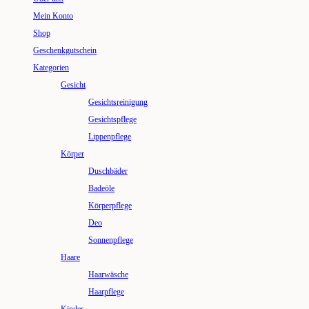
Mein Konto
Shop
Geschenkgutschein
Kategorien
Gesicht
Gesichtsreinigung
Gesichtspflege
Lippenpflege
Körper
Duschbäder
Badeöle
Körperpflege
Deo
Sonnenpflege
Haare
Haarwäsche
Haarpflege