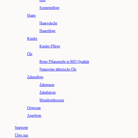
Deo
Sonnenpflege
Haare
Haarwäsche
Haarpflege
Kinder
Kinder-Pflege
Öle
Reine Pflanzenöle in BIO Qualität
Naturreine ätherische Öle
Zahnpflege
Zahnpasta
Zahnbürste
Mundspülessenz
Origosan
Angebote
Startseite
Über uns