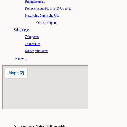
Raumdeospray
Reine Pflanzenöle in BIO Qualität
Naturreine ätherische Öle
Ölmischungen
Zahnpflege
Zahnpasta
Zahnbürste
Mundspülessenz
Origosan
NK Austria - Natur in Kosmetik