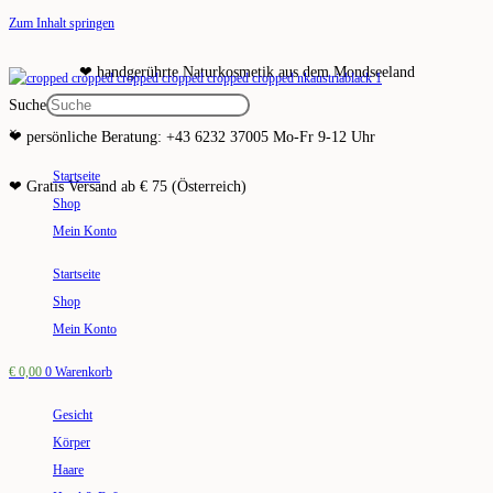
Zum Inhalt springen
❤ handgerührte Naturkosmetik aus dem Mondseeland
Suche
×
❤ persönliche Beratung: +43 6232 37005 Mo-Fr 9-12 Uhr
Startseite
❤ Gratis Versand ab € 75 (Österreich)
Shop
Mein Konto
Startseite
Shop
Mein Konto
€
0,00
0
Warenkorb
Gesicht
Körper
Haare