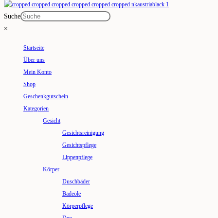
Suche
×
Startseite
Über uns
Mein Konto
Shop
Geschenkgutschein
Kategorien
Gesicht
Gesichtsreinigung
Gesichtspflege
Lippenpflege
Körper
Duschbäder
Badeöle
Körperpflege