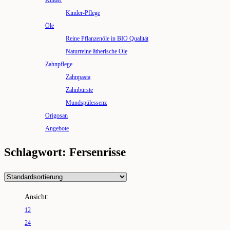
Kinder
Kinder-Pflege
Öle
Reine Pflanzenöle in BIO Qualität
Naturreine ätherische Öle
Zahnpflege
Zahnpasta
Zahnbürste
Mundspülessenz
Origosan
Angebote
Schlagwort: Fersenrisse
Ansicht:
12
24