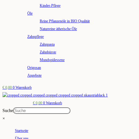
Kinder-Pflege
Öle
Reine Pflanzenöle in BIO Qualität
Naturreine ätherische Öle
Zahnpflege
Zahnpasta
Zahnbürste
Mundspülessenz
Origosan
Angebote
€
0,00
0
Warenkorb
€
0,00
0
Warenkorb
Suche
×
Startseite
Über uns