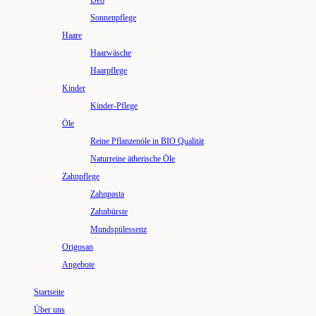
Deo
Sonnenpflege
Haare
Haarwäsche
Haarpflege
Kinder
Kinder-Pflege
Öle
Reine Pflanzenöle in BIO Qualität
Naturreine ätherische Öle
Zahnpflege
Zahnpasta
Zahnbürste
Mundspülessenz
Origosan
Angebote
Startseite
Über uns