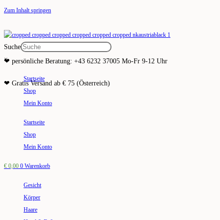
Zum Inhalt springen
Suche
×
❤ persönliche Beratung: +43 6232 37005 Mo-Fr 9-12 Uhr
Startseite
❤ Gratis Versand ab € 75 (Österreich)
Shop
Mein Konto
Startseite
Shop
Mein Konto
€
0,00
0
Warenkorb
Gesicht
Körper
Haare