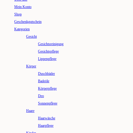
Mein Konto
Shop
Geschenkgutschein
Kategorien
Gesicht
Gesichtsreinigung
Gesichtspflege
Lippenpflege
Körper
Duschbäder
Badeöle
Körperpflege
Deo
Sonnenpflege
Haare
Haarwäsche
Haarpflege