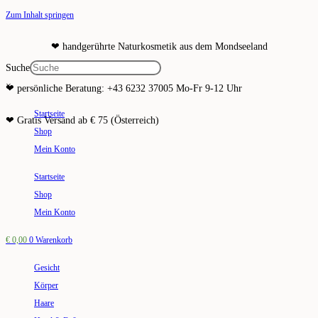
Zum Inhalt springen
❤ handgerührte Naturkosmetik aus dem Mondseeland
Suche
×
❤ persönliche Beratung: +43 6232 37005 Mo-Fr 9-12 Uhr
Startseite
❤ Gratis Versand ab € 75 (Österreich)
Shop
Mein Konto
Startseite
Shop
Mein Konto
€
0,00
0
Warenkorb
Gesicht
Körper
Haare