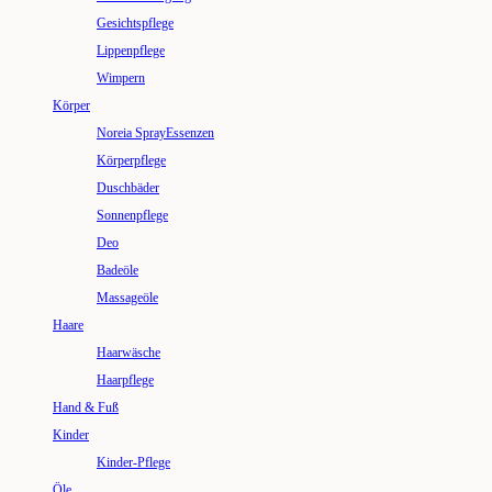
Gesichtspflege
Lippenpflege
Wimpern
Körper
Noreia SprayEssenzen
Körperpflege
Duschbäder
Sonnenpflege
Deo
Badeöle
Massageöle
Haare
Haarwäsche
Haarpflege
Hand & Fuß
Kinder
Kinder-Pflege
Öle