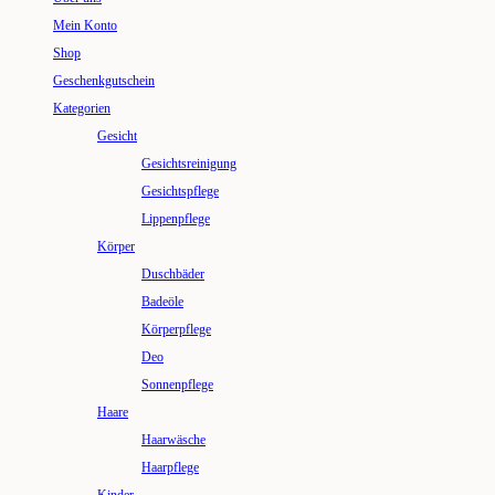
Mein Konto
Shop
Geschenkgutschein
Kategorien
Gesicht
Gesichtsreinigung
Gesichtspflege
Lippenpflege
Körper
Duschbäder
Badeöle
Körperpflege
Deo
Sonnenpflege
Haare
Haarwäsche
Haarpflege