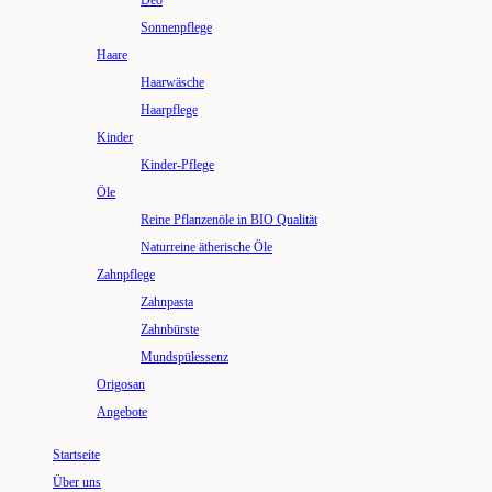
Deo
Sonnenpflege
Haare
Haarwäsche
Haarpflege
Kinder
Kinder-Pflege
Öle
Reine Pflanzenöle in BIO Qualität
Naturreine ätherische Öle
Zahnpflege
Zahnpasta
Zahnbürste
Mundspülessenz
Origosan
Angebote
Startseite
Über uns